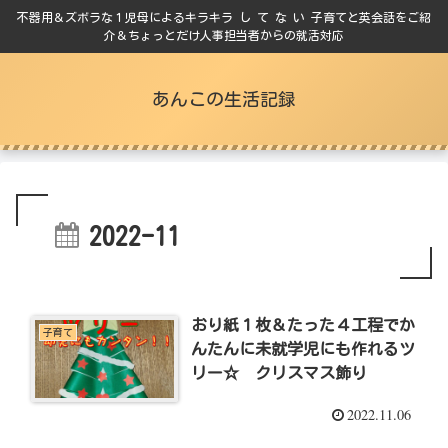
不器用＆ズボラな１児母によるキラキラ し て な い 子育てと英会話をご紹
介＆ちょっとだけ人事担当者からの就活対応
あんこの生活記録
2022-11
おり紙１枚＆たった４工程でか
子育て
んたんに未就学児にも作れるツ
リー☆ クリスマス飾り
2022.11.06