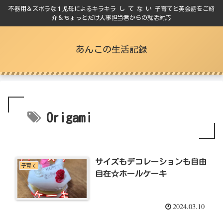
不器用＆ズボラな１児母によるキラキラ し て な い 子育てと英会話をご紹
介＆ちょっとだけ人事担当者からの就活対応
あんこの生活記録
Origami
サイズもデコレーションも自由
子育て
自在☆ホールケーキ
2024.03.10