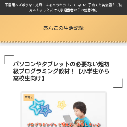
不器用＆ズボラな１児母によるキラキラ し て な い 子育てと英会話をご紹
介＆ちょっとだけ人事担当者からの就活対応
あんこの生活記録
パソコンやタブレットの必要ない超初
級プログラミング教材！【小学生から
高校生向け】
子育て