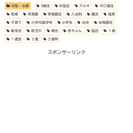
妊娠・出産
0歳児
お風呂
カルキ
ゼロ歳児
乾燥
保育園
保育園児
入浴剤
園児
塩素
子育て
小学校低学年
小学生
幼児
幼稚園児
新生児
肌荒れ
育児
赤ちゃん
風呂
１歳
１歳児
２歳
２歳時
スポンサーリンク