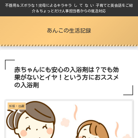
不器用＆ズボラな１児母によるキラキラ し て な い 子育てと英会話をご紹
介＆ちょっとだけ人事担当者からの就活対応
あんこの生活記録
赤ちゃんにも安心の入浴剤は？でも効
果がないとイヤ！という方におススメ
の入浴剤
妊娠・出産