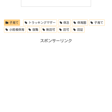
子育て
トラッキングマザー
保活
保育園
子育て
小規模保育
復職
無認可
認可
認証
スポンサーリンク