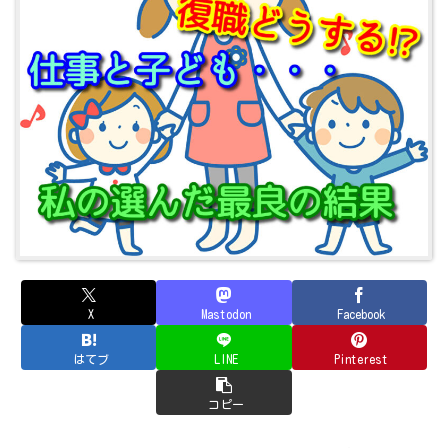
X
Mastodon
Facebook
はてブ
LINE
Pinterest
コピー