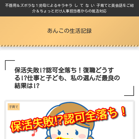
不器用＆ズボラな１児母によるキラキラ し て な い 子育てと英会話をご紹
介＆ちょっとだけ人事担当者からの就活対応
あんこの生活記録
保活失敗!?認可全落ち！復職どうす
る!?仕事と子ども、私の選んだ最良の
結果は!?
子育て