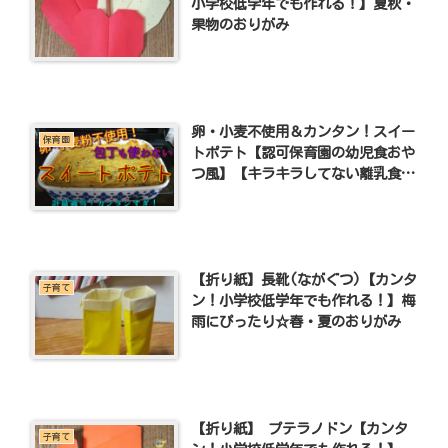
小学校低学年でも作れる！】夏秋・
果物のおりがみ
卵・小麦不使用＆カンタン！スイー
保育園
トポテト【認可保育園の幼児食おや
つ風】【キラキラしてない離乳食&
幼児食】
【折り紙】長靴(ながぐつ)【カンタ
子育て
ン！小学校低学年でも作れる！】梅
雨にぴったり☆春・夏のおりがみ
【折り紙】 プテラノドン【カンタ
子育て