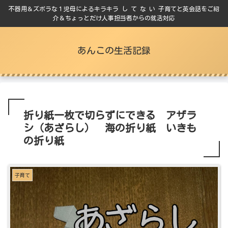
不器用＆ズボラな１児母によるキラキラ し て な い 子育てと英会話をご紹
介＆ちょっとだけ人事担当者からの就活対応
あんこの生活記録
折り紙一枚で切らずにできる アザラ
シ（あざらし） 海の折り紙 いきも
の折り紙
子育て