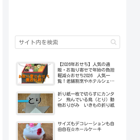
【2026年おせち】人気の通
販・お取り寄せで年始の負担
軽減☆おせち2026 人気一
覧！老舗割烹やホテルシェフ
のおせちを紹介。家族人数に
合わせてでも洋風・和洋折衷
折り紙一枚で切らすにカンタ
なども選べます！
ン 飛んでいる鳥（とり）動
物おりがみ いきもの折り紙
サイズもデコレーションも自
由自在☆ホールケーキ