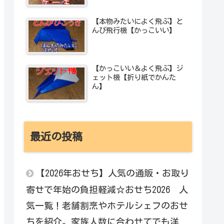
【本物みたいによく飛ぶ】と
んび飛行機【かっこいい】
【かっこいい＆よく飛ぶ】ジ
ェット機【折り紙でかんた
ん】
最近の投稿
【2026年おせち】人気の通販・お取り
寄せで年始の負担軽減☆おせち2026 人
気一覧！老舗割烹やホテルシェフのおせ
ちを紹介。家族人数に合わせてでも洋