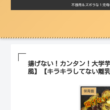
不器用＆ズボラな１児母
揚げない！カンタン！大学
風】【キラキラしてない離乳
保育園