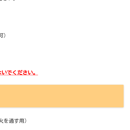
可）
ないでください。
火を通す用）