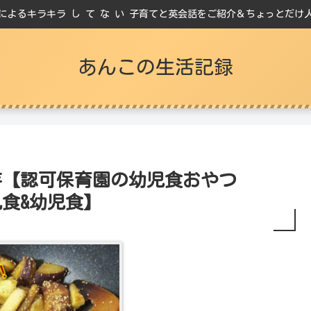
によるキラキラ し て な い 子育てと英会話をご紹介＆ちょっとだけ
あんこの生活記録
芋【認可保育園の幼児食おやつ
食&幼児食】